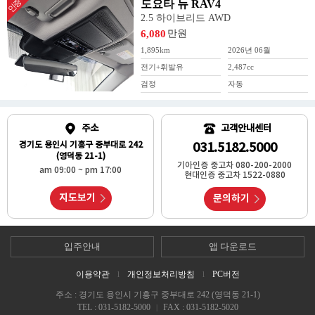
인증
도요타 뉴 RAV4
2.5 하이브리드 AWD
만원
6,080
1,895km
2026년 06월
전기+휘발유
2,487cc
검정
자동
주소
고객안내센터
경기도 용인시 기흥구 중부대로 242
031.5182.5000
(영덕동 21-1)
기아인증 중고차 080-200-2000
am 09:00 ~ pm 17:00
현대인증 중고차 1522-0880
지도보기
문의하기
입주안내
앱 다운로드
이용약관
개인정보처리방침
PC버전
l
l
주소 : 경기도 용인시 기흥구 중부대로 242 (영덕동 21-1)
TEL : 031-5182-5000
FAX : 031-5182-5020
|