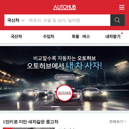
국산차
국산차
수입차
화물 · 버스
내차팔기
1만키로 미만 새차같은 중고차
전체보기 >